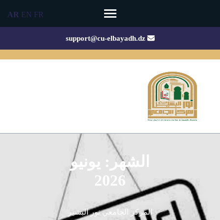
Ski
AR
EN
FR
t
conten
support@cu-elbayadh.dz
(Pres
Enter
الشهر:
يونيو
2026
المركز الجامعي نور البشير