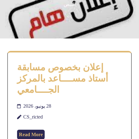
البيض
>>
إعلان بخصوص مسابقة
أستاذ مســــاعد بالمركز
الجــــامعي
28 يونيو، 2026
CS_ricted
Read More