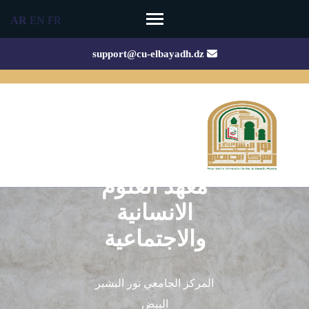
Ski
AR
EN
FR
t
conten
support@cu-elbayadh.dz
(Pres
Enter
معهد العلوم
الانسانية
والاجتماعية
المركز الجامعي نور البشير
البيض