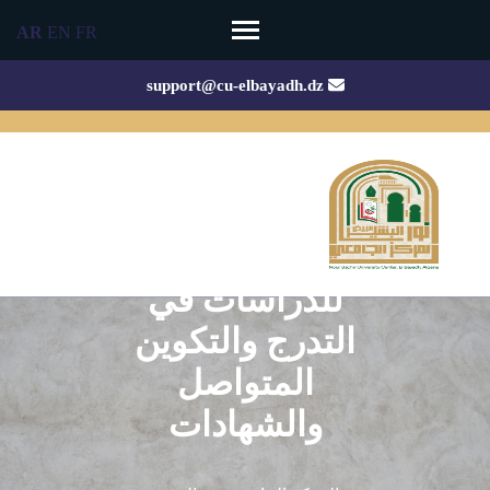
Ski
AR
EN
FR
t
conten
support@cu-elbayadh.dz
(Pres
Enter
المديرية
المساعدة
للدراسات في
التدرج والتكوين
المتواصل
والشهادات