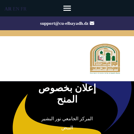
Ski
AR
EN
FR
t
conten
support@cu-elbayadh.dz
(Pres
Enter
إعلان بخصوص
المنح
المركز الجامعي نور البشير
البيض