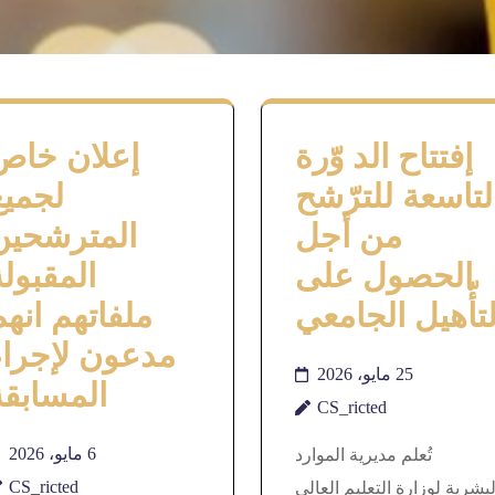
إفتتاح الد وّرة
إعلان خاص
لتاسعة للترّشح
لجميع
من أجل
المترشحين
الحصول على
المقبولة
لتأّهيل الجامعي
ملفاتهم انهم
مدعون لإجراء
25 مايو، 2026
المسابقة
CS_ricted
تُعلم مديرية الموارد
6 مايو، 2026
لبشرية لوزارة التعليم العالي
CS_ricted