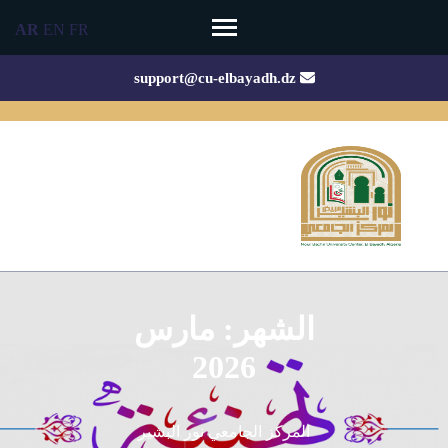
Ski
AR
EN
FR
t
conten
support@cu-elbayadh.dz
(Pres
Enter
الشهر:
مارس
2026
المركز الجامعي نور البشير