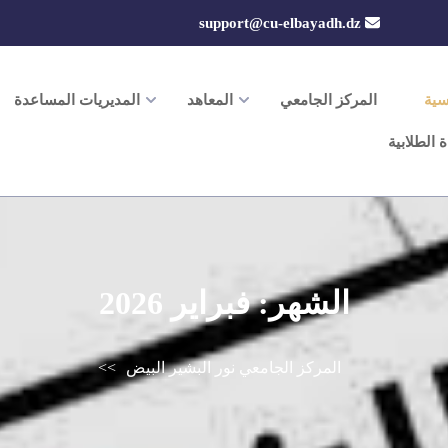
support@cu-elbayadh.dz
سية
المركز الجامعي
المعاهد
المديريات المساعدة
ة الطلابية
الشهر:
فبراير 2026
المركز الجامعي نور البشير البيض
>>