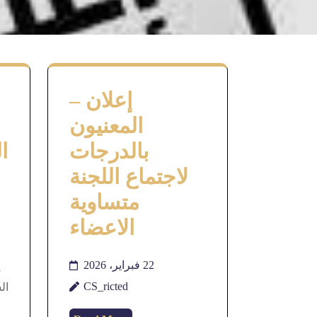
إعلان –
المعنيون
بالدرجات
ا
لاجتماع اللجنة
متساوية
الاعضاء
إ
22 فبراير، 2026
CS_ricted