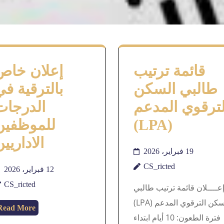
قائمة ترتيب
إعلان خاص
طالبي السكن
بالترقية في
لترقوي المدعم
الدرجات
(LPA)
للموظفين
الاداريي
19 فبراير، 2026
CS_ricted
12 فبراير، 2026
CS_ricted
عــــلان قائمة ترتيب طالبي
السكن الترقوي المدعم (LPA)
Read More
فترة الطعون: 10 أيام ابتداء