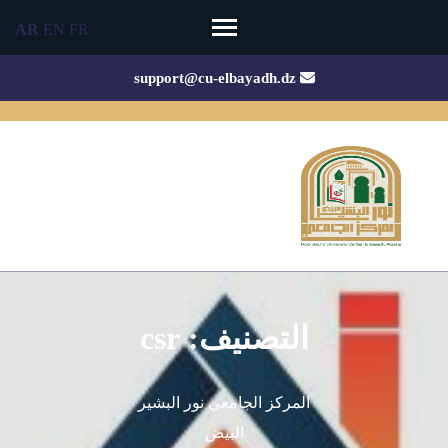
Ski
AR
EN
FR
t
conten
support@cu-elbayadh.dz
(Pres
Enter
التصنيف:
csr
المركز الجامعي نور البشير
البيض