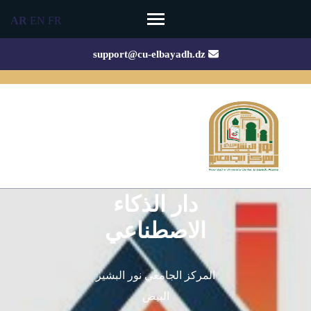
Ski
AR
EN
FR
t
conten
support@cu-elbayadh.dz
(Pres
Enter
دار الذكاء
الاصطناعي
المركز الجامعي نور البشير
البيض