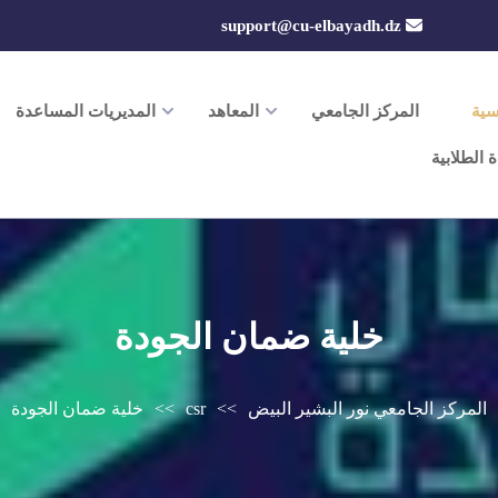
support@cu-elbayadh.dz
سية
المركز الجامعي
المعاهد
المديريات المساعدة
ة الطلابية
خلية ضمان الجودة
المركز الجامعي نور البشير البيض
>>
csr
>>
خلية ضمان الجودة