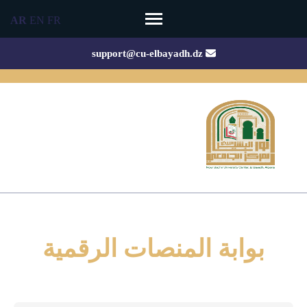
Ski
AR
EN
FR
t
conten
support@cu-elbayadh.dz
(Pres
Enter
بوابة المنصات الرقمية