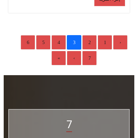
6
5
4
3
2
1
‹
»
›
7
7