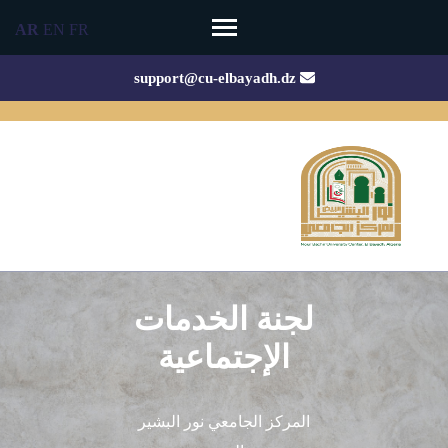
Ski
AR
EN
FR
t
conten
support@cu-elbayadh.dz
(Pres
Enter
لجنة الخدمات
الإجتماعية
المركز الجامعي نور البشير