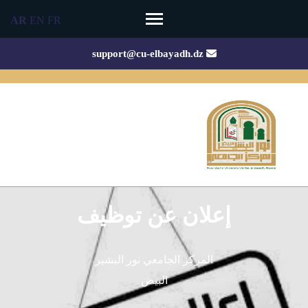
Ski
AR
EN
FR
t
conten
support@cu-elbayadh.dz
(Pres
Enter
إعلان عن توظيف
المركز الجامعي نور البشير
البيض